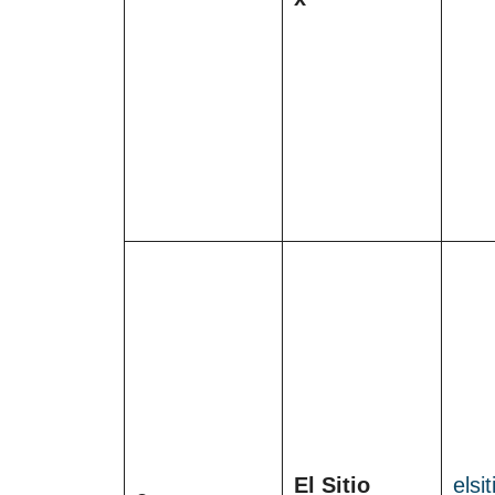
El Sitio
elsi