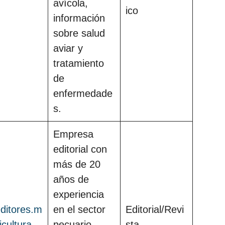
avícola,
ico
información
sobre salud
aviar y
tratamiento
de
enfermedade
s.
Empresa
editorial con
más de 20
años de
experiencia
ditores.m
en el sector
Editorial/Revi
icultura
pecuario,
sta