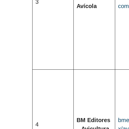
3
Avícola
com
BM Editores
bme
4
– Avicultura
x/av