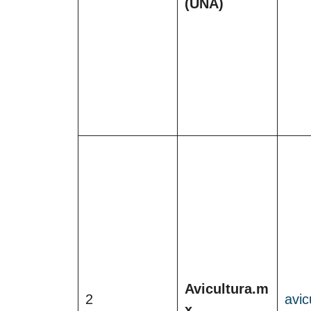
(UNA)
Avicultura.m
2
avic
x