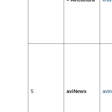
5
aviNews
avi