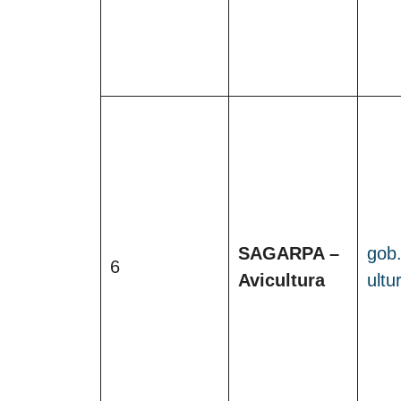
SAGARPA –
gob
6
Avicultura
ultu